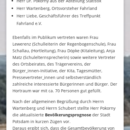
Herr Dr. Pokorny aus der Abteilung Statistik
Herr Wartenberg, Ortsvorsteher Fahrland
Herr Liebe, Geschäftsführer des Treffpunkt
Fahrland e.V.
Ebenfalls im Publikum vertreten waren Frau
Lewerenz (Schulleiterin der Regenbogenschule), Frau
Schallau, (Hortleitung), Frau Döpke (Kitaleitung), Anja
Matz (Schulelternsprecherin) sowie weitere Vertreter
des Ortsbeirates, des Trägervereins, der
Bürger_innen-Initiative, der Kita, Tagesmütter,
Pressevertreter_innen und selbstverständlich
zahlreiche interessierte Bürgerinnen und Bürger. Der
Hortraum war mit ca. 70 Personen gut gefüllt.
Nach der allgemeinen Begrüßung durch Herrn
Wartenberg und Herrn Schubert stellte Herr Pokorny
die aktualisierte
Bevölkerungsprognose
der Stadt
Potsdam in kurzen Zügen vor.
Daraus ergibt sich, dass die Gesamtbevölkerung von