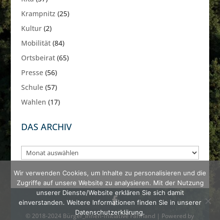
Krampnitz
(25)
Kultur
(2)
Mobilität
(84)
Ortsbeirat
(65)
Presse
(56)
Schule
(57)
Wahlen
(17)
DAS ARCHIV
Das
Archiv
Wir verwenden Cookies, um Inhalte zu personalisieren und die
Zugriffe auf unsere Website zu analysieren. Mit der Nutzung
unserer Dienste/Website erklären Sie sich damit
einverstanden. Weitere Informationen finden Sie in unserer
Datenschutzerklärung.
© 2018-2024 Bürger_innen-Initiative Fahrland | Powered by