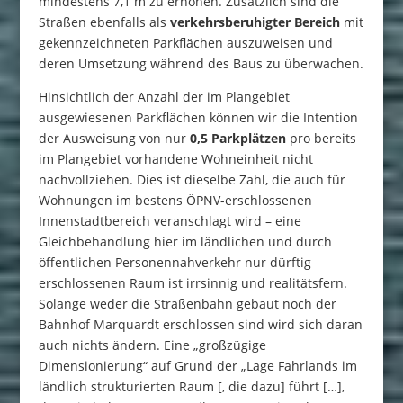
mindestens 7,1 m zu erhöhen. Zusätzlich sind die
Straßen ebenfalls als
verkehrsberuhigter Bereich
mit
gekennzeichneten Parkflächen auszuweisen und
deren Umsetzung während des Baus zu überwachen.
Hinsichtlich der Anzahl der im Plangebiet
ausgewiesenen Parkflächen können wir die Intention
der Ausweisung von nur
0,5
Parkplätzen
pro bereits
im Plangebiet vorhandene Wohneinheit nicht
nachvollziehen. Dies ist dieselbe Zahl, die auch für
Wohnungen im bestens ÖPNV-erschlossenen
Innenstadtbereich veranschlagt wird – eine
Gleichbehandlung hier im ländlichen und durch
öffentlichen Personennahverkehr nur dürftig
erschlossenen Raum ist irrsinnig und realitätsfern.
Solange weder die Straßenbahn gebaut noch der
Bahnhof Marquardt erschlossen sind wird sich daran
auch nichts ändern. Eine „großzügige
Dimensionierung“ auf Grund der „Lage Fahrlands im
ländlich strukturierten Raum [, die dazu] führt […],