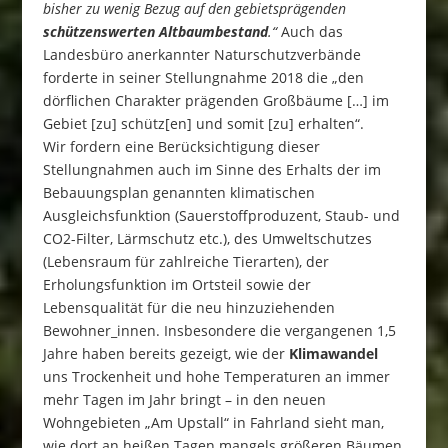
bisher zu wenig Bezug auf den gebietsprägenden
schützenswerten Altbaumbestand
.“
Auch das
Landesbüro anerkannter Naturschutzverbände
forderte in seiner Stellungnahme 2018 die „den
dörflichen Charakter prägenden Großbäume […] im
Gebiet [zu] schütz[en] und somit [zu] erhalten“.
Wir fordern eine Berücksichtigung dieser
Stellungnahmen auch im Sinne des Erhalts der im
Bebauungsplan genannten klimatischen
Ausgleichsfunktion (Sauerstoffproduzent, Staub- und
CO2-Filter, Lärmschutz etc.), des Umweltschutzes
(Lebensraum für zahlreiche Tierarten), der
Erholungsfunktion im Ortsteil sowie der
Lebensqualität für die neu hinzuziehenden
Bewohner_innen. Insbesondere die vergangenen 1,5
Jahre haben bereits gezeigt, wie der
Klimawandel
uns Trockenheit und hohe Temperaturen an immer
mehr Tagen im Jahr bringt – in den neuen
Wohngebieten „Am Upstall“ in Fahrland sieht man,
wie dort an heißen Tagen mangels größeren Bäumen