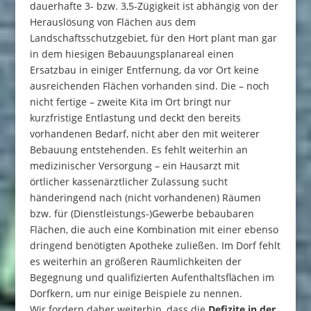
dauerhafte 3- bzw. 3,5-Zügigkeit ist abhängig von der
Herauslösung von Flächen aus dem
Landschaftsschutzgebiet, für den Hort plant man gar
in dem hiesigen Bebauungsplanareal einen
Ersatzbau in einiger Entfernung, da vor Ort keine
ausreichenden Flächen vorhanden sind. Die – noch
nicht fertige – zweite Kita im Ort bringt nur
kurzfristige Entlastung und deckt den bereits
vorhandenen Bedarf, nicht aber den mit weiterer
Bebauung entstehenden. Es fehlt weiterhin an
medizinischer Versorgung – ein Hausarzt mit
örtlicher kassenärztlicher Zulassung sucht
händeringend nach (nicht vorhandenen) Räumen
bzw. für (Dienstleistungs-)Gewerbe bebaubaren
Flächen, die auch eine Kombination mit einer ebenso
dringend benötigten Apotheke zuließen. Im Dorf fehlt
es weiterhin an größeren Räumlichkeiten der
Begegnung und qualifizierten Aufenthaltsflächen im
Dorfkern, um nur einige Beispiele zu nennen.
Wir fordern daher weiterhin, dass die
Defizite in der