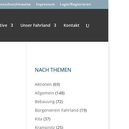
tenschutzhinweise
Impressum
Login/Registrieren
tive
Unser Fahrland
Kontakt
NACH THEMEN
Aktionen
(69)
Allgemein
(148)
Bebauung
(72)
Bürgerverein Fahrland
(19)
Kita
(37)
Krampnitz
(25)