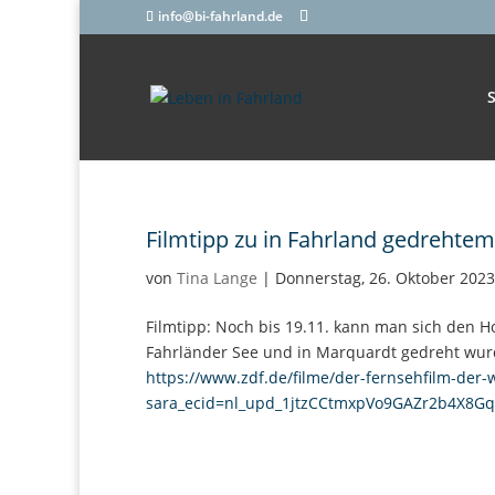
info@bi-fahrland.de
S
Filmtipp zu in Fahrland gedrehtem
von
Tina Lange
|
Donnerstag, 26. Oktober 2023
Filmtipp: Noch bis 19.11. kann man sich den H
Fahrländer See und in Marquardt gedreht wurd
https://www.zdf.de/filme/der-fernsehfilm-der
sara_ecid=nl_upd_1jtzCCtmxpVo9GAZr2b4X8Gq