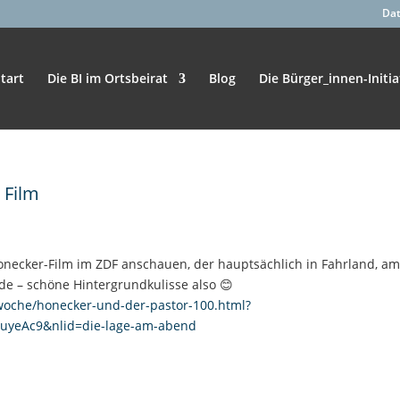
Da
tart
Die BI im Ortsbeirat
Blog
Die Bürger_innen-Initia
 Film
onecker-Film im ZDF anschauen, der hauptsächlich in Fahrland, am
e – schöne Hintergrundkulisse also 😊
-woche/honecker-und-der-pastor-100.html?
uyeAc9&nlid=die-lage-am-abend